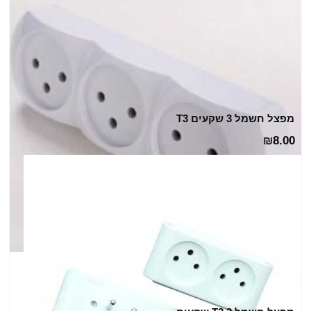
מפצל חשמל 3 שקעים T3
8.00
₪