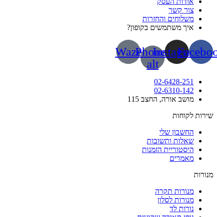
אודות העסק
צור קשר
משלוחים והחזרות
איך משתמשים בקופון?
Waze
Phone-
Instagram
Face
alt
02-6428-251
02-6310-142
מושב אורה, החצב 115
ות לקוחות
החשבון שלי
שאלות ותשובות
היסטוריית הזמנות
מאמרים
רות
מנורות תקרה
מנורות לסלון
נורות לד