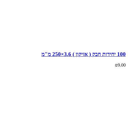
ון ) 3.6×250 מ"מ
₪
9