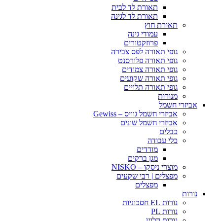
תאורת לד לבית
תאורת לד לגינה
תאורת חוץ
עמודי גינה
פרוזקטורים
גופי תאורה לפס צבירה
גופי תאורה פלורסנט
גופי תאורה צמודים
גופי תאורה שקועים
גופי תאורה תלויים
מנורות
אביזרי חשמל
אביזרי חשמל גוויס – Gewiss
אביזרי חשמל שונים
כבלים
כלי עבודה
מודדים
מגן ברקים
מוצרי ניסקו – NISKO
מפצלים | רבי שקעים
מפצלים
נורות
נורות EL חסכוניות
נורות PL
נורות הלוגן