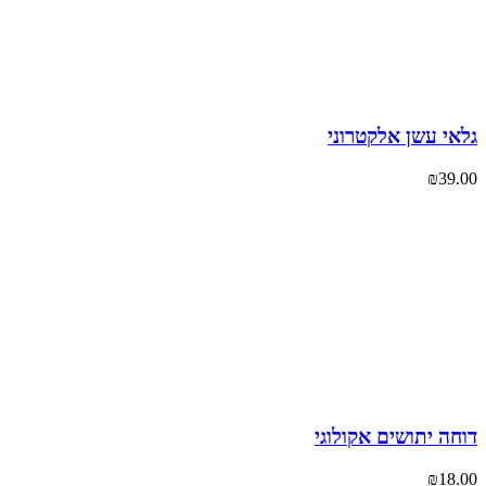
י עשן אלקטרוני
₪
39
ה יתושים אקולוגי
₪
18