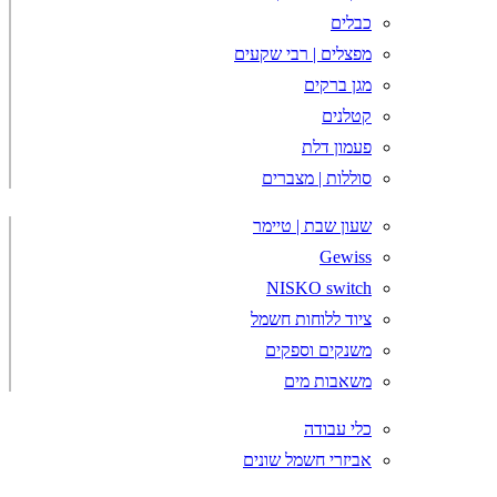
כבלים
מפצלים | רבי שקעים
מגן ברקים
קטלנים
פעמון דלת
סוללות | מצברים
שעון שבת | טיימר
Gewiss
NISKO switch
ציוד ללוחות חשמל
משנקים וספקים
משאבות מים
כלי עבודה
אביזרי חשמל שונים