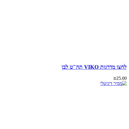
מדרגות VIKO תה"ט לבן
₪
25