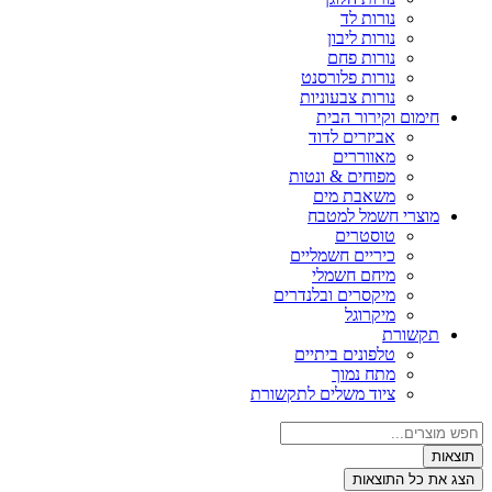
נורות לד
נורות ליבון
נורות פחם
נורות פלורסנט
נורות צבעוניות
חימום וקירור הבית
אביזרים לדוד
מאווררים
מפוחים & ונטות
משאבת מים
מוצרי חשמל למטבח
טוסטרים
כיריים חשמליים
מיחם חשמלי
מיקסרים ובלנדרים
מיקרוגל
תקשורת
טלפונים ביתיים
מתח נמוך
ציוד משלים לתקשורת
צאות
ג את כל התוצאות