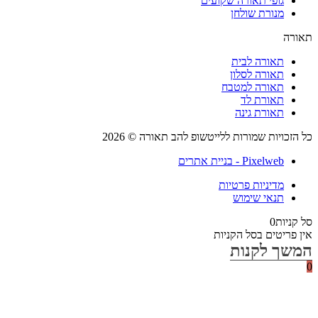
גופי תאורה שקועים
מנורת שולחן
רה
תאורה לבית
תאורה לסלון
תאורה למטבח
תאורת לד
תאורת גינה
הזכויות שמורות ללייטשופ להב תאורה © 2026
Pixelweb - בניית אתרים
מדיניות פרטיות
תנאי שימוש
קניות
0
 פריטים בסל הקניות
שך לקנות
עת
ף