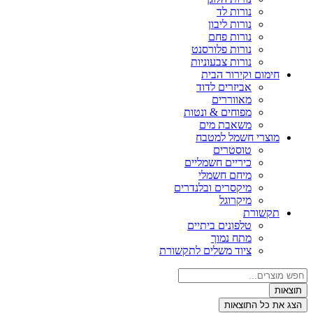
נורות לד
נורות ליבון
נורות פחם
נורות פלורסנט
נורות צבעוניות
חימום וקירור הבית
אביזרים לדוד
מאווררים
מפוחים & ונטות
משאבת מים
מוצרי חשמל למטבח
טוסטרים
כיריים חשמליים
מיחם חשמלי
מיקסרים ובלנדרים
מיקרוגל
תקשורת
טלפונים ביתיים
מתח נמוך
ציוד משלים לתקשורת
צאות
ג את כל התוצאות