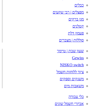
כבלים
מפצלים | רבי שקעים
מגן ברקים
קטלנים
פעמון דלת
סוללות | מצברים
שעון שבת | טיימר
Gewiss
NISKO switch
ציוד ללוחות חשמל
משנקים וספקים
משאבות מים
כלי עבודה
אביזרי חשמל שונים