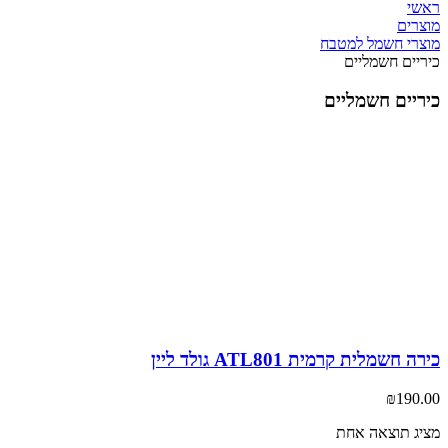
י
רים
רי חשמל למטבח
יים חשמליים
יים חשמליים
 חשמלית קרמית ATL801 גולד ליין
₪
190
ג תוצאה אחת