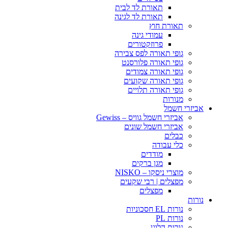
תאורת לד לבית
תאורת לד לגינה
תאורת חוץ
עמודי גינה
פרוזקטורים
גופי תאורה לפס צבירה
גופי תאורה פלורסנט
גופי תאורה צמודים
גופי תאורה שקועים
גופי תאורה תלויים
מנורות
אביזרי חשמל
אביזרי חשמל גוויס – Gewiss
אביזרי חשמל שונים
כבלים
כלי עבודה
מודדים
מגן ברקים
מוצרי ניסקו – NISKO
מפצלים | רבי שקעים
מפצלים
נורות
נורות EL חסכוניות
נורות PL
נורות הלוגן