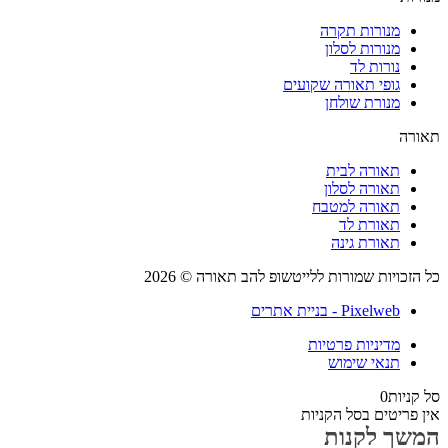
מנורות תקרה
מנורות לסלון
נורות לד
גופי תאורה שקועים
מנורת שולחן
רה
תאורה לבית
תאורה לסלון
תאורה למטבח
תאורת לד
תאורת גינה
הזכויות שמורות ללייטשופ להב תאורה © 2026
Pixelweb - בניית אתרים
מדיניות פרטיות
תנאי שימוש
קניות
0
 פריטים בסל הקניות
שך לקנות