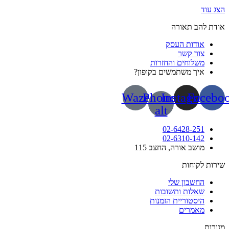
 עוד
ת להב תאורה
אודות העסק
צור קשר
משלוחים והחזרות
איך משתמשים בקופון?
Waze
Phone-
Instagram
Face
alt
02-6428-251
02-6310-142
מושב אורה, החצב 115
ות לקוחות
החשבון שלי
שאלות ותשובות
היסטוריית הזמנות
מאמרים
רות