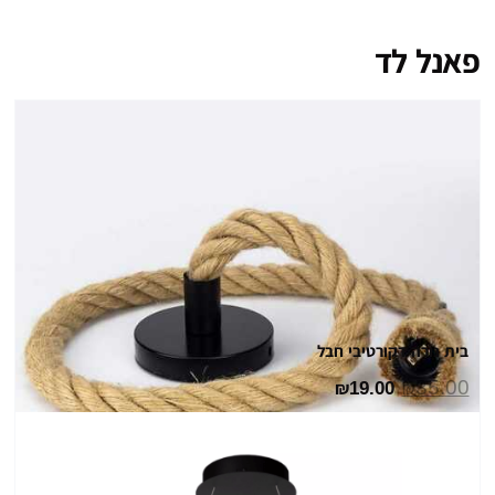
פאנל לד
בית נורה דקורטיבי חבל
35.00
19.00
₪
₪
המחיר
הקודם
הוא