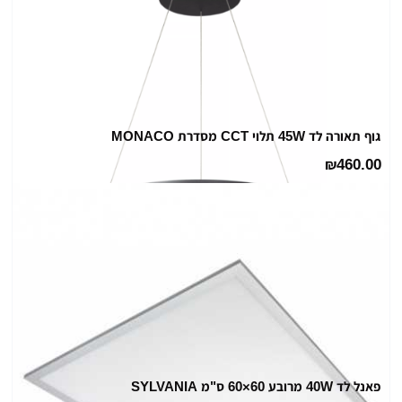
₪35.00
המחיר
הנוכחי
הוא
46% הנחה
₪19.00
גוף תאורה לד 45W תלוי CCT מסדרת MONACO
460.00
₪
פאנל לד 40W מרובע 60×60 ס"מ SYLVANIA