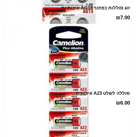
זוג סוללות כפתור AG13 איכותיות
7.00
₪
סוללה לשלט A23 איכותית
6.00
₪