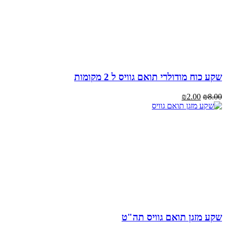
 כוח מודולרי תואם גוויס ל 2 מקומות
₪
2.00
₪
8
יר
דם
₪8
יר
כחי
₪2
 מזגן תואם גוויס תה"ט