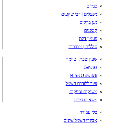
כבלים
מפצלים | רבי שקעים
מגן ברקים
קטלנים
פעמון דלת
סוללות | מצברים
שעון שבת | טיימר
Gewiss
NISKO switch
ציוד ללוחות חשמל
משנקים וספקים
משאבות מים
כלי עבודה
אביזרי חשמל שונים