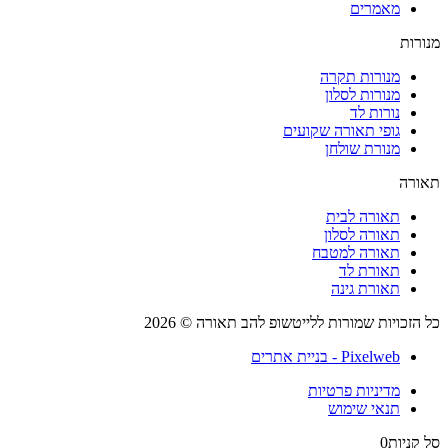
מאמרים
רות
מנורות תקרה
מנורות לסלון
נורות לד
גופי תאורה שקועים
מנורת שולחן
רה
תאורה לבית
תאורה לסלון
תאורה למטבח
תאורת לד
תאורת גינה
הזכויות שמורות ללייטשופ להב תאורה © 2026
Pixelweb - בניית אתרים
מדיניות פרטיות
תנאי שימוש
קניות
0