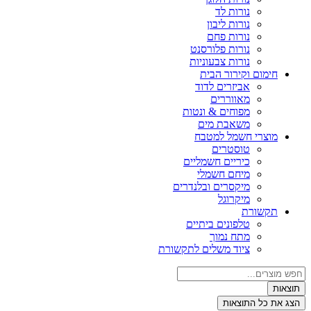
נורות לד
נורות ליבון
נורות פחם
נורות פלורסנט
נורות צבעוניות
חימום וקירור הבית
אביזרים לדוד
מאווררים
מפוחים & ונטות
משאבת מים
מוצרי חשמל למטבח
טוסטרים
כיריים חשמליים
מיחם חשמלי
מיקסרים ובלנדרים
מיקרוגל
תקשורת
טלפונים ביתיים
מתח נמוך
ציוד משלים לתקשורת
צאות
ג את כל התוצאות