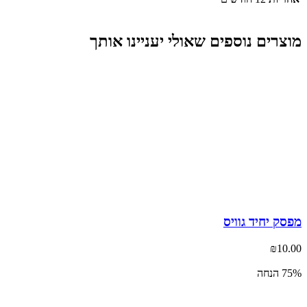
צרים נוספים שאולי יעניינו אותך
ק יחיד גוויס
₪
10
נחה