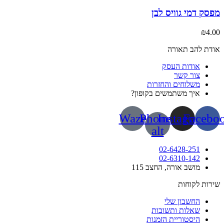
ק דמי גוויס לבן
₪
4
ת להב תאורה
אודות העסק
צור קשר
משלוחים והחזרות
איך משתמשים בקופון?
Waze
Phone-
Instagram
Face
alt
02-6428-251
02-6310-142
מושב אורה, החצב 115
ות לקוחות
החשבון שלי
שאלות ותשובות
היסטוריית הזמנות