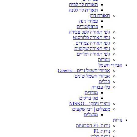
תאורת לד לבית
תאורת לד לגינה
תאורת חוץ
עמודי גינה
פרוזקטורים
גופי תאורה לפס צבירה
גופי תאורה פלורסנט
גופי תאורה צמודים
גופי תאורה שקועים
גופי תאורה תלויים
מנורות
אביזרי חשמל
אביזרי חשמל גוויס – Gewiss
אביזרי חשמל שונים
כבלים
כלי עבודה
מודדים
מגן ברקים
מוצרי ניסקו – NISKO
מפצלים | רבי שקעים
מפצלים
נורות
נורות EL חסכוניות
נורות PL
נורות הלוגן