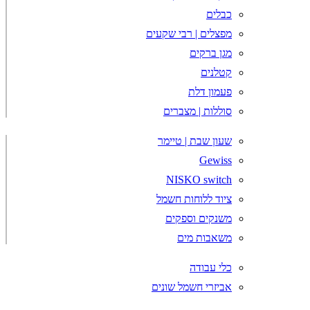
כבלים
מפצלים | רבי שקעים
מגן ברקים
קטלנים
פעמון דלת
סוללות | מצברים
שעון שבת | טיימר
Gewiss
NISKO switch
ציוד ללוחות חשמל
משנקים וספקים
משאבות מים
כלי עבודה
אביזרי חשמל שונים