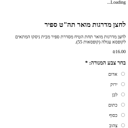
Loadin
צן מדרגות מואר תה"ט ספיר
ן מדרגות מואר תחת הטיח מסדרת ספיר מבית ניסקו המתאים
פסא עגולה (קופסאות 55).
₪
16
ר צבע המנורה:
*
אדום
ירוק
לבן
כתום
כסוף
צהוב