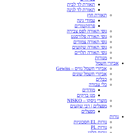
תאורת לד לבית
תאורת לד לגינה
תאורת חוץ
עמודי גינה
פרוזקטורים
גופי תאורה לפס צבירה
גופי תאורה פלורסנט
גופי תאורה צמודים
גופי תאורה שקועים
גופי תאורה תלויים
מנורות
אביזרי חשמל
אביזרי חשמל גוויס – Gewiss
אביזרי חשמל שונים
כבלים
כלי עבודה
מודדים
מגן ברקים
מוצרי ניסקו – NISKO
מפצלים | רבי שקעים
מפצלים
נורות
נורות EL חסכוניות
נורות PL
נורות הלוגן