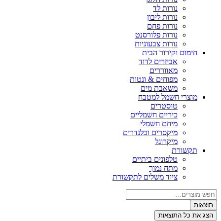
נורות לד
נורות ליבון
נורות פחם
נורות פלורסנט
נורות צבעוניות
חימום וקירור הבית
אביזרים לדוד
מאווררים
מפוחים & ונטות
משאבת מים
מוצרי חשמל למטבח
טוסטרים
כיריים חשמליים
מיחם חשמלי
מיקסרים ובלנדרים
מיקרוגל
תקשורת
טלפונים ביתיים
מתח נמוך
ציוד משלים לתקשורת
צאות
ג את כל התוצאות