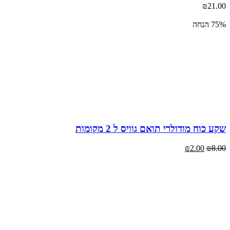
₪
21
נחה
 כוח מודולרי תואם גוויס ל 2 מקומות
₪
2.00
₪
8
יר
דם
₪8
יר
כחי
₪2