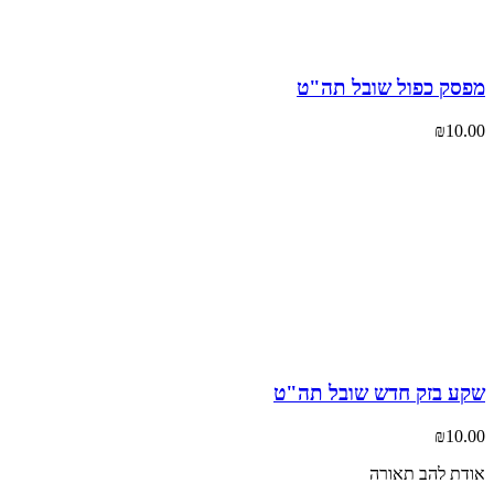
סק כפול שובל תה"ט
₪
10
ע בזק חדש שובל תה"ט
₪
10
ת להב תאורה