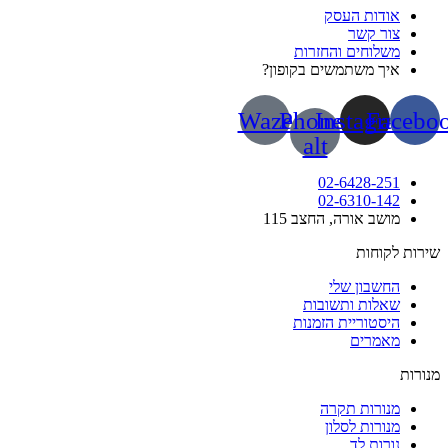
אודות העסק
צור קשר
משלוחים והחזרות
איך משתמשים בקופון?
Waze
Phone-
Instagram
Face
alt
02-6428-251
02-6310-142
מושב אורה, החצב 115
ות לקוחות
החשבון שלי
שאלות ותשובות
היסטוריית הזמנות
מאמרים
רות
מנורות תקרה
מנורות לסלון
נורות לד