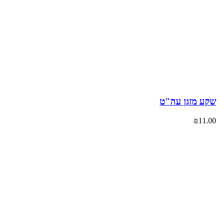
ע מזגן עה"ט
₪
11