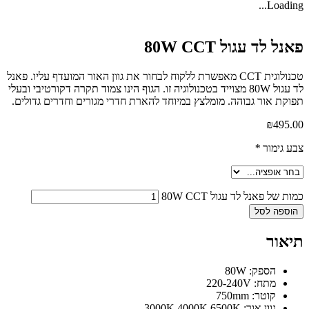
Loadin
ל לד עגול 80W CCT
טכנולוגית CCT מאפשרת ללקוח לבחור את גוון האור המועדף עליו. פאנל
לד עגול 80W מצוייד בטכנולוגיה זו. הגוף הינו צמוד תקרה דקורטיבי ובעלי
קת אור גבוהה. מומלצץ במיוחד להארת חדרי מגורים וחדרים גדולים.
₪
495
 גימור
*
 של פאנל לד עגול 80W CCT
ספה לסל
אור
הספק: 80W
מתח: 220-240V
קוטר: 750mm
גוון אור: 3000K 4000K 6500K