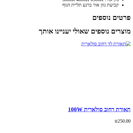
קביעת גוון אור ברגע תליית הגוף
טים נוספים
צרים נוספים שאולי יעניינו אותך
רת רחוב סולארית 100W
₪
250