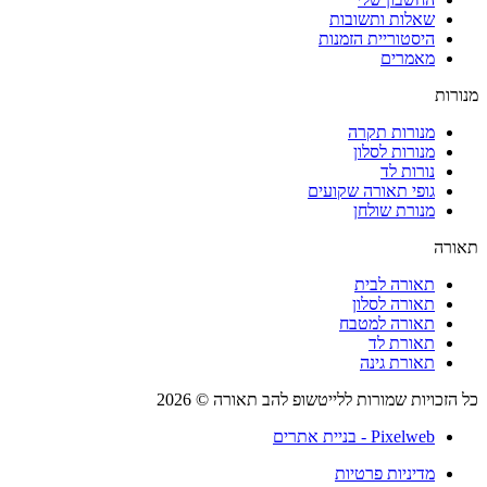
שאלות ותשובות
היסטוריית הזמנות
מאמרים
רות
מנורות תקרה
מנורות לסלון
נורות לד
גופי תאורה שקועים
מנורת שולחן
רה
תאורה לבית
תאורה לסלון
תאורה למטבח
תאורת לד
תאורת גינה
הזכויות שמורות ללייטשופ להב תאורה © 2026
Pixelweb - בניית אתרים
מדיניות פרטיות