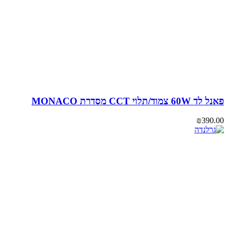
6 צמוד/תלוי CCT מסדרת MONACO
₪
390