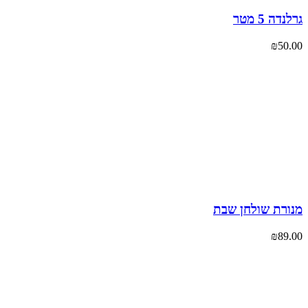
דה 5 מטר
₪
50
ורת שולחן שבת
₪
89