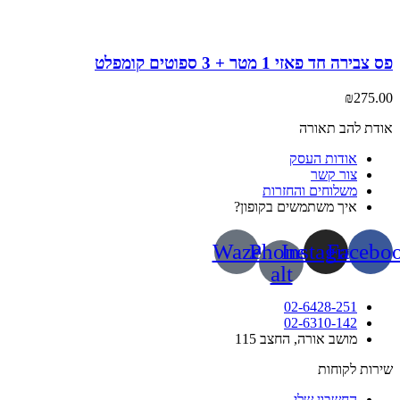
ירה חד פאזי 1 מטר + 3 ספוטים קומפלט
₪
275
ת להב תאורה
אודות העסק
צור קשר
משלוחים והחזרות
איך משתמשים בקופון?
Waze
Phone-
Instagram
Face
alt
02-6428-251
02-6310-142
מושב אורה, החצב 115
ות לקוחות
החשבון שלי