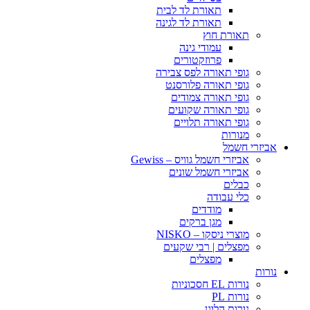
תאורת לד לבית
תאורת לד לגינה
תאורת חוץ
עמודי גינה
פרוזקטורים
גופי תאורה לפס צבירה
גופי תאורה פלורסנט
גופי תאורה צמודים
גופי תאורה שקועים
גופי תאורה תלויים
מנורות
אביזרי חשמל
אביזרי חשמל גוויס – Gewiss
אביזרי חשמל שונים
כבלים
כלי עבודה
מודדים
מגן ברקים
מוצרי ניסקו – NISKO
מפצלים | רבי שקעים
מפצלים
נורות
נורות EL חסכוניות
נורות PL
נורות הלוגן