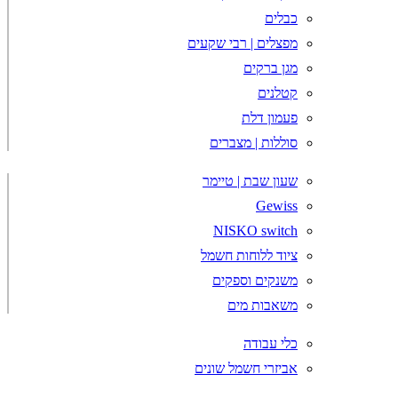
כבלים
מפצלים | רבי שקעים
מגן ברקים
קטלנים
פעמון דלת
סוללות | מצברים
שעון שבת | טיימר
Gewiss
NISKO switch
ציוד ללוחות חשמל
משנקים וספקים
משאבות מים
כלי עבודה
אביזרי חשמל שונים