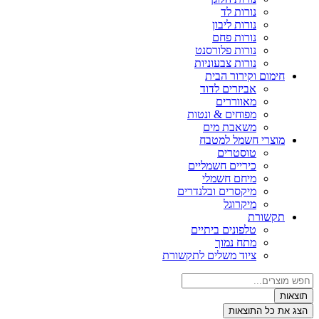
נורות לד
נורות ליבון
נורות פחם
נורות פלורסנט
נורות צבעוניות
חימום וקירור הבית
אביזרים לדוד
מאווררים
מפוחים & ונטות
משאבת מים
מוצרי חשמל למטבח
טוסטרים
כיריים חשמליים
מיחם חשמלי
מיקסרים ובלנדרים
מיקרוגל
תקשורת
טלפונים ביתיים
מתח נמוך
ציוד משלים לתקשורת
צאות
ג את כל התוצאות