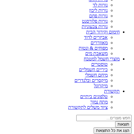
נורות לד
נורות ליבון
נורות פחם
נורות פלורסנט
נורות צבעוניות
חימום וקירור הבית
אביזרים לדוד
מאווררים
מפוחים & ונטות
משאבת מים
מוצרי חשמל למטבח
טוסטרים
כיריים חשמליים
מיחם חשמלי
מיקסרים ובלנדרים
מיקרוגל
תקשורת
טלפונים ביתיים
מתח נמוך
ציוד משלים לתקשורת
צאות
ג את כל התוצאות