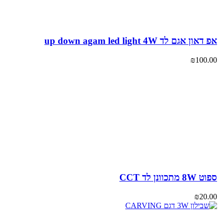
ן אגם לד up down agam led light 4W
₪
100
תכוונן לד CCT
₪
20