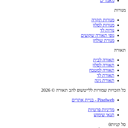
מאמרים
רות
מנורות תקרה
מנורות לסלון
נורות לד
גופי תאורה שקועים
מנורת שולחן
רה
תאורה לבית
תאורה לסלון
תאורה למטבח
תאורת לד
תאורת גינה
הזכויות שמורות ללייטשופ להב תאורה © 2026
Pixelweb - בניית אתרים
מדיניות פרטיות
תנאי שימוש
קניות
0