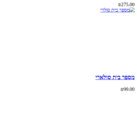
₪
275
פר בית סולארי
₪
99