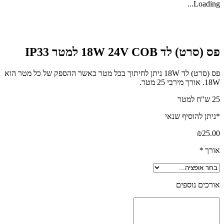
Loadin
רט) לד 18W 24V COB למטר IP33
פס (סרט) לד 18W ניתן לחיתוך בכל מטר כאשר ההספק של כל מטר הוא
בי 25 מטר.
תן להוסיף שנאי
₪
25
רך
*
כים נוספים