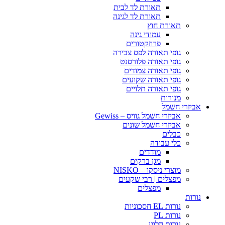
תאורת לד לבית
תאורת לד לגינה
תאורת חוץ
עמודי גינה
פרוזקטורים
גופי תאורה לפס צבירה
גופי תאורה פלורסנט
גופי תאורה צמודים
גופי תאורה שקועים
גופי תאורה תלויים
מנורות
אביזרי חשמל
אביזרי חשמל גוויס – Gewiss
אביזרי חשמל שונים
כבלים
כלי עבודה
מודדים
מגן ברקים
מוצרי ניסקו – NISKO
מפצלים | רבי שקעים
מפצלים
נורות
נורות EL חסכוניות
נורות PL
נורות הלוגן