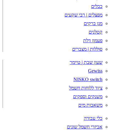
כבלים
מפצלים | רבי שקעים
מגן ברקים
קטלנים
פעמון דלת
סוללות | מצברים
שעון שבת | טיימר
Gewiss
NISKO switch
ציוד ללוחות חשמל
משנקים וספקים
משאבות מים
כלי עבודה
אביזרי חשמל שונים