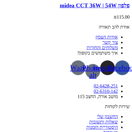
midea CCT 36W |
₪
115
ת להב תאורה
אודות העסק
צור קשר
משלוחים והחזרות
איך משתמשים בקופון?
Waze
Phone-
Instagram
Face
alt
02-6428-251
02-6310-142
מושב אורה, החצב 115
ות לקוחות
החשבון שלי
שאלות ותשובות
היסטוריית הזמנות